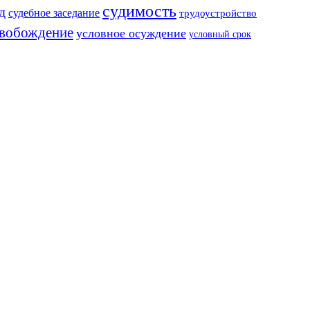
судимость
д
судебное заседание
трудоустройство
свобождение
условное осуждение
условный срок