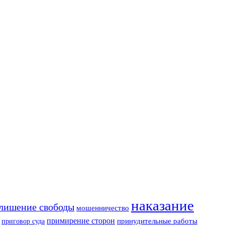
наказание
лишение свободы
мошенничество
примирение сторон
приговор суда
принудительные работы