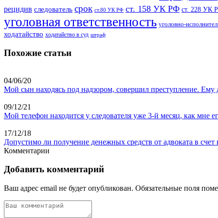
срок
ст. 158 УК РФ
рецидив
следователь
ст. 228 УК 
ст.80 УК РФ
уголовная ответственность
уголовно-исполнител
ходатайство
ходатайство в суд
штраф
Похожие статьи
04/06/20
Мой сын находясь под надзором, совершил преступление. Ему 
09/12/21
Мой телефон находится у следователя уже 3-й месяц, как мне е
17/12/18
Допустимо ли получение денежных средств от адвоката в счет
Комментарии
Добавить комментарий
Ваш адрес email не будет опубликован.
Обязательные поля пом