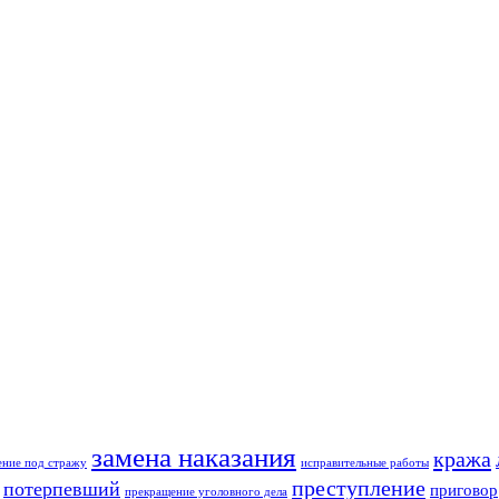
замена наказания
кража
ение под стражу
исправительные работы
преступление
потерпевший
приговор
прекращение уголовного дела