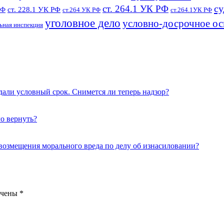
су
ст. 264.1 УК РФ
ст. 228.1 УК РФ
РФ
ст.264 УК РФ
ст.264.1УК РФ
уголовное дело
условно-досрочное о
ьная инспекция
дали условный срок. Снимется ли теперь надзор?
го вернуть?
 возмещения морального вреда по делу об изнасиловании?
ечены
*