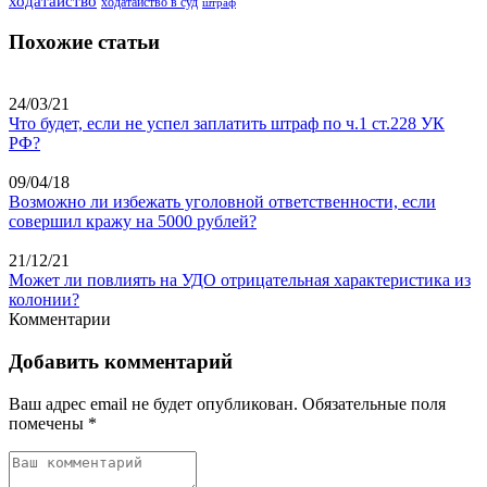
ходатайство
ходатайство в суд
штраф
Похожие статьи
24/03/21
Что будет, если не успел заплатить штраф по ч.1 ст.228 УК
РФ?
09/04/18
Возможно ли избежать уголовной ответственности, если
совершил кражу на 5000 рублей?
21/12/21
Может ли повлиять на УДО отрицательная характеристика из
колонии?
Комментарии
Добавить комментарий
Ваш адрес email не будет опубликован.
Обязательные поля
помечены
*