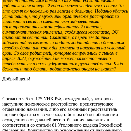
момент прошло уже полсрока из 8 лет. Из-за пандемии
родители-пенсионеры 2 года не могли увидеться с сыном. За
это время он несколько раз лежал в больнице. Недавно удалось
установить, что у мужчины органическое расстройство
личности в связи со смешанными заболеваниями:
посттравматическая энцефалопатия 2 степени,
симптоматическая эпилепсия, сходящееся косоглазие, OU
ангиопатия сетчатки. Скажите, с перечнем данных
заболеваний возможно ли подать ходатайство о досрочном
освобождении или хотя бы изменении наказания на условный
срок. Со слов родителей, которые встречались с сыном в
апреле 2022, осуждённый не может самостоятельно
передвигаться и даже удерживать в руках предметы. Куда
бежать и что делать, родители-пенсионеры не знают?
Добрый день!
Согласно ч.5 ст. 175 УИК РФ, осужденный, у которого
наступило психическое расстройство, препятствующее
отбыванию наказания, либо его законный представитель
вправе обратиться в суд с ходатайством об освобождении
осужденного от дальнейшего отбывания наказания в
соответствии со статьей 81 Уголовного кодекса Российской
Федерации. Ходатайство об освобождении от дальнейшего