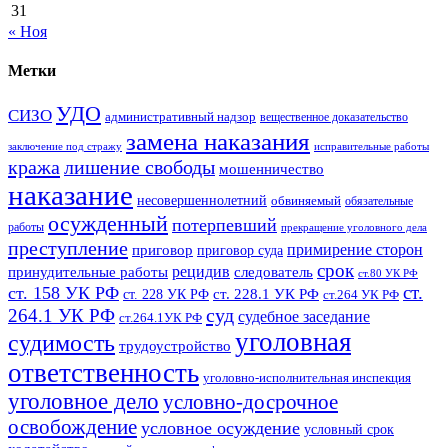
31
« Ноя
Метки
УДО
СИЗО
административный надзор
вещественное доказательство
замена наказания
заключение под стражу
исправительные работы
кража
лишение свободы
мошенничество
наказание
несовершеннолетний
обвиняемый
обязательные
осужденный
потерпевший
работы
прекращение уголовного дела
преступление
примирение сторон
приговор
приговор суда
срок
рецидив
принудительные работы
следователь
ст.80 УК РФ
ст.
ст. 158 УК РФ
ст. 228.1 УК РФ
ст. 228 УК РФ
ст.264 УК РФ
суд
264.1 УК РФ
судебное заседание
ст.264.1УК РФ
уголовная
судимость
трудоустройство
ответственность
уголовно-исполнительная инспекция
уголовное дело
условно-досрочное
освобождение
условное осуждение
условный срок