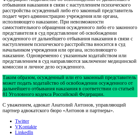
отбывания наказания в связи с наступлением психического
расстройства осужденный либо его законный представитель
подает через администрацию учреждения или органа,
исполняющего наказание. При невозможности
самостоятельного обращения осужденного либо его законного
представителя в суд представление об освобождении
осужденного от дальнейшего отбывания наказания в связи с
наступлением психического расстройства вносится в суд
начальником учреждения или органа, исполняющего
наказание. Одновременно с указанным ходатайством или
представлением в суд направляются заключение медицинской
комиссии и личное дело осужденного.
Таким образом, осужденный или его законный представитель
может подать ходатайство об освобождении осужденного от
дальнейшего отбывания наказания в соответствии со статьей
81 Уголовного кодекса Российской Федерации.
С уважением, адвокат Анатолий Антонов, управляющий
партнер адвокатского бюро «Антонов и партнеры».
Twitter
VKontakte
LinkedIn