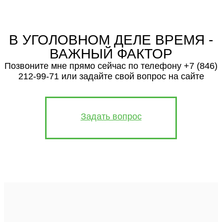
ср
4
В УГОЛОВНОМ ДЕЛЕ ВРЕМЯ -
го
9
ВАЖНЫЙ ФАКТОР
м
Позвоните мне прямо сейчас по телефону +7 (846)
212-99-71 или задайте свой вопрос на сайте
Ка
м
н
Задать вопрос
н
о
чт
б
с
хо
б
п