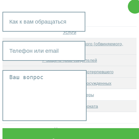
Открыть меню
Главная
Услуги
Защита интересов подозреваемого (обвиняемого,
подсудимого)
Защита прав свидетелей
Представление интересов потерпевшего
Представление интересов осужденных
Сотрудники и партнеры
Вознаграждение адвоката
Консультация
Наша практика