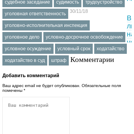
с
ср
судебное заседание
судимость
трудоустройство
и
ч.
30/11/18
уголовная ответственность
0.
ст
В
г
ч.
л
уголовно-исполнительная инспекция
со
ст
н
уголовное дело
условно-досрочное освобождение
Го
У
ус
чт
Р
условное осуждение
условный срок
ходатайство
н
за
Б
за
Комментарии
ходатайство в суд
штраф
п
о
х
ча
17
н
Добавить комментарий
1,
го
Ваш адрес email не будет опубликован.
Обязательные поля
а
с
помечены
*
в
н
о
6
и
ле
го
8
чт
м