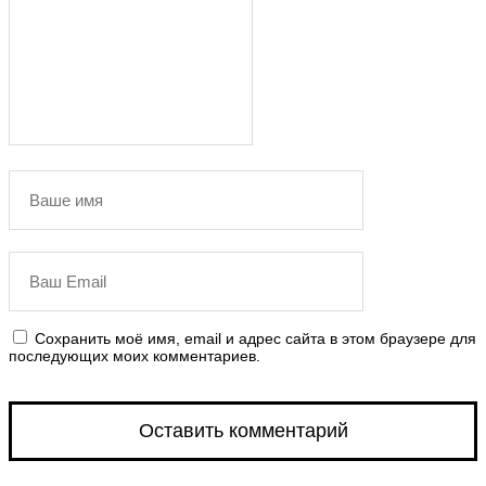
бу
п
ча
ка
2
н
П
б
н
а
н
с
с
и
п
Сохранить моё имя, email и адрес сайта в этом браузере для
последующих моих комментариев.
о
пр
П
Оставить комментарий
н
п