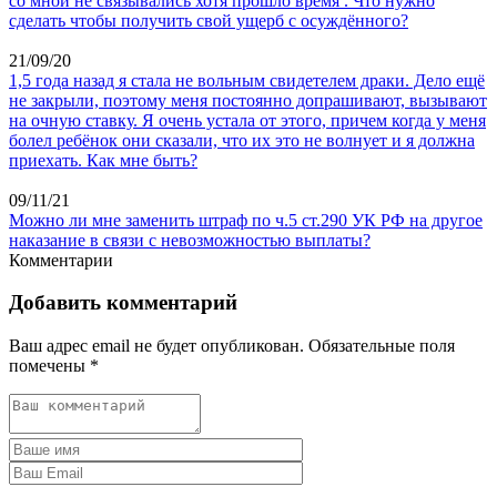
со мной не связывались хотя прошло время . Что нужно
сделать чтобы получить свой ущерб с осуждённого?
21/09/20
1,5 года назад я стала не вольным свидетелем драки. Дело ещё
не закрыли, поэтому меня постоянно допрашивают, вызывают
на очную ставку. Я очень устала от этого, причем когда у меня
болел ребёнок они сказали, что их это не волнует и я должна
приехать. Как мне быть?
09/11/21
Можно ли мне заменить штраф по ч.5 ст.290 УК РФ на другое
наказание в связи с невозможностью выплаты?
Комментарии
Добавить комментарий
Ваш адрес email не будет опубликован.
Обязательные поля
помечены
*