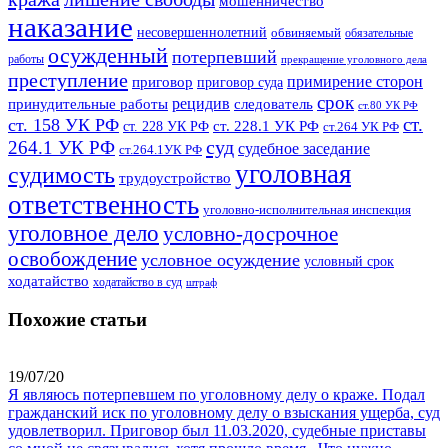
мошенничество
наказание
несовершеннолетний
обвиняемый
обязательные
осужденный
потерпевший
работы
прекращение уголовного дела
преступление
примирение сторон
приговор
приговор суда
срок
рецидив
принудительные работы
следователь
ст.80 УК РФ
ст.
ст. 158 УК РФ
ст. 228.1 УК РФ
ст. 228 УК РФ
ст.264 УК РФ
суд
264.1 УК РФ
судебное заседание
ст.264.1УК РФ
уголовная
судимость
трудоустройство
ответственность
уголовно-исполнительная инспекция
уголовное дело
условно-досрочное
освобождение
условное осуждение
условный срок
ходатайство
ходатайство в суд
штраф
Похожие статьи
19/07/20
Я являюсь потерпевшем по уголовному делу о краже. Подал
гражданский иск по уголовному делу о взыскания ущерба, суд
удовлетворил. Приговор был 11.03.2020, судебные приставы