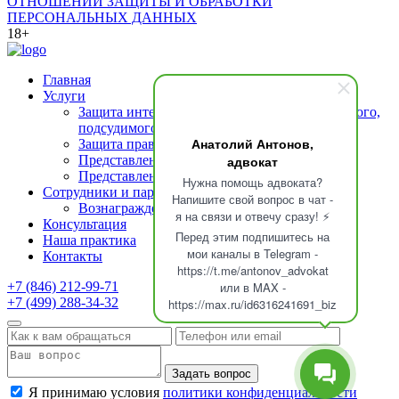
ОТНОШЕНИИ ЗАЩИТЫ И ОБРАБОТКИ
ПЕРСОНАЛЬНЫХ ДАННЫХ
18+
Главная
Услуги
Защита интересов подозреваемого (обвиняемого,
подсудимого)
Анатолий Антонов,
Защита прав свидетелей
адвокат
Представление интересов потерпевшего
Представление интересов осужденных
Нужна помощь адвоката?
Сотрудники и партнеры
Напишите свой вопрос в чат -
Вознаграждение адвоката
я на связи и отвечу сразу! ⚡
Консультация
Перед этим подпишитесь на
Наша практика
мои каналы в Telegram -
Контакты
https://t.me/antonov_advokat
или в MAX -
+7 (846) 212-99-71
+7 (499) 288-34-32
https://max.ru/id6316241691_biz
Задать вопрос
Я принимаю условия
политики конфиденциальности