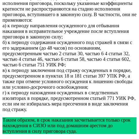
исполнения приговора, поскольку указанные коэффициенты
кратности не распространяются на стадию исполнения
приговора, вступившего в законную силу. В частности, они не
применяются:
а) к периоду направления осужденного для отбывания
наказания в исправительное учреждение после вступления
приговора в законную силу;
б) к периоду содержания осужденного под стражей в связи с
его задержанием (до 48 часов) по основаниям,
предусмотренным частью 2 статьи 30, частью 6 4 статьи 32,
частью 4 статьи 46, частью 6 статьи 58, частью 4 статьи 602,
частью 6 статьи 751 УИК РФ;
в) к периоду заключения под стражу осужденных в порядке,
предусмотренном в пунктах 18 и 181 статьи 397 УПК РФ, а
также при отмене условного осуждения к лишению свободы
или условно-досрочного освобождения;
г) к периоду нахождения осужденных в следственных
изоляторах в порядке, предусмотренном статьей 771 УИК РФ,
если им не избиралась мера пресечения в виде заключения
под стражу.
Таким образом, в срок наказания засчитывается только срок
нахождения в СИЗО или под домашним арестом до
вступления в силу приговора суда.