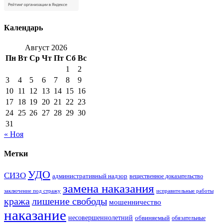
Календарь
Август 2026
Пн
Вт
Ср
Чт
Пт
Сб
Вс
1
2
3
4
5
6
7
8
9
10
11
12
13
14
15
16
17
18
19
20
21
22
23
24
25
26
27
28
29
30
31
« Ноя
Метки
УДО
СИЗО
административный надзор
вещественное доказательство
замена наказания
заключение под стражу
исправительные работы
кража
лишение свободы
мошенничество
наказание
несовершеннолетний
обвиняемый
обязательные