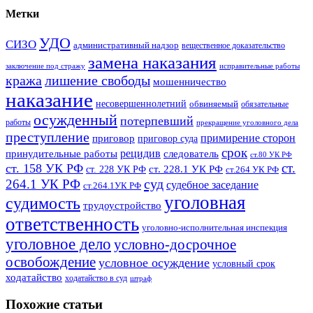
Метки
УДО
СИЗО
административный надзор
вещественное доказательство
замена наказания
заключение под стражу
исправительные работы
кража
лишение свободы
мошенничество
наказание
несовершеннолетний
обвиняемый
обязательные
осужденный
потерпевший
работы
прекращение уголовного дела
преступление
примирение сторон
приговор
приговор суда
срок
рецидив
принудительные работы
следователь
ст.80 УК РФ
ст.
ст. 158 УК РФ
ст. 228.1 УК РФ
ст. 228 УК РФ
ст.264 УК РФ
суд
264.1 УК РФ
судебное заседание
ст.264.1УК РФ
уголовная
судимость
трудоустройство
ответственность
уголовно-исполнительная инспекция
уголовное дело
условно-досрочное
освобождение
условное осуждение
условный срок
ходатайство
ходатайство в суд
штраф
Похожие статьи