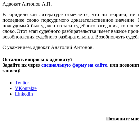
Адвокат Антонов А.П.
В юридической литературе отмечается, что ни теорией, ни 
последнее слово подсудимого доказательственное значение.
подсудимый был удален из зала судебного заседания, то посл
слово. Этот этап судебного разбирательства имеет важное про
возобновления судебного разбирательства. Возобновлять судебн
С уважением, адвокат Анатолий Антонов.
Остались вопросы к адвокату?
Задайте их через
специальную форму на сайте
, или позвони
записи)!
Twitter
VKontakte
LinkedIn
Позвоните мне