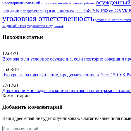
осужденный
несовершеннолетний
обвиняемый
обязательные работы
срок
ст. 158 УК РФ
рецидив
следователь
ст. 228 УК 
ст.80 УК РФ
уголовная ответственность
уголовно-исполнител
ходатайство
ходатайство в суд
штраф
Похожие статьи
12/01/21
Возможно ли условное осуждение, если повторно совершил пре
25/03/19
Что грозит за преступление, предусмотренное ч. 3 ст. 159 У
27/12/21
Должны ли мне выдавать копию протокола осмотра моего жил
Комментарии
Добавить комментарий
Ваш адрес email не будет опубликован.
Обязательные поля пом