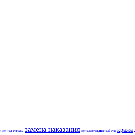
замена наказания
кража
ение под стражу
исправительные работы