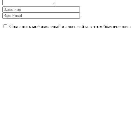
Сохранить моё имя, email и адрес сайта в этом браузере д
Оставить комментарий
В УГОЛОВНОМ ДЕЛЕ ВРЕМЯ - ВАЖНЫЙ ФАКТОР
Позвоните мне прямо сейчас по телефону +7 (846) 212-99-71 ил
Задать вопрос
Мы в социальных сетях
Главная
Услуги
Сотрудники и партнеры
Консультация
Наша практика
Контакты
+7 (846) 212-99-71
+7 (499) 288-34-32
Федеральная палата адвокатов
Новая адвокатская газета