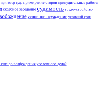
примирение сторон
приговор суда
принудительные работы
судимость
д
судебное заседание
трудоустройство
свобождение
условное осуждение
условный срок
 еще до возбуждения уголовного дела?