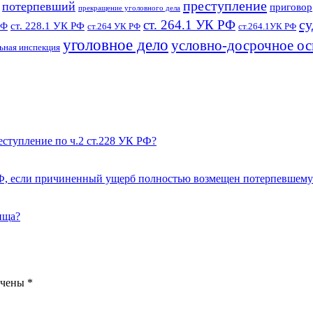
преступление
потерпевший
приговор
прекращение уголовного дела
су
ст. 264.1 УК РФ
ст. 228.1 УК РФ
РФ
ст.264 УК РФ
ст.264.1УК РФ
уголовное дело
условно-досрочное о
ьная инспекция
ступление по ч.2 ст.228 УК РФ?
К РФ, если причиненный ущерб полностью возмещен потерпевшему
ища?
ечены
*