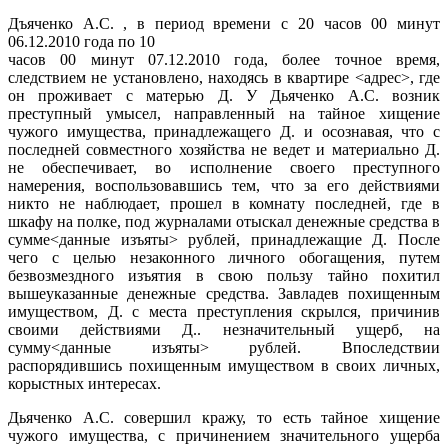
Дъяченко А.С. , в период времени с 20 часов 00 минут
06.12.2010 года по 10
часов 00 минут 07.12.2010 года, более точное время,
следствием не установлено, находясь в квартире
<адрес>, где
он проживает с матерью
Д. У Дьяченко А.С. возник
преступный умысел, направленный на тайное хищение
чужого имущества, принадлежащего
Д. и осознавая, что с
последней совместного хозяйства не ведет и материально
Д.
не обеспечивает, во исполнение своего преступного
намерения, воспользовавшись тем, что за его действиями
никто не наблюдает, прошел в комнату последней, где в
шкафу на полке, под журналами отыскал денежные средства в
сумме
<данные изъяты> рублей, принадлежащие
Д. После
чего с целью незаконного личного обогащения, путем
безвозмездного изъятия в свою пользу тайно похитил
вышеуказанные денежные средства. Завладев похищенным
имуществом,
Д. с места преступления скрылся, причинив
своими действиями
Д.. незначительный ущерб, на
сумму<данные изъяты> рублей. Впоследствии
распорядившись похищенным имуществом в своих личных,
корыстных интересах.
Дьяченко А.С. совершил кражу, то есть тайное хищение
чужого имущества, с причинением значительного ущерба