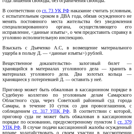
года лишения свободы, без ограничения свободы.
В соответствии со
ст. 73 УК РФ
наказание считать условным,
с испытательным сроком в ДВА года, обязав осужденного не
менять постоянного места жительства без уведомления
специализированного органа, осуществляющего его
исправление,
<данные изъяты>, о чем предоставить справку в
уголовно исполнительную инспекцию.
Взыскать с
Дъяченко А.С, в возмещение материального
ущерба в пользу
Д. —
<данные изъяты>) рублей.
Вещественное доказательство- залоговый билет —
хранящийся в материалах уголовного дела — хранить в
материалах уголовного дела. Два золотых кольца —
хранящиеся у потерпевшей
Д. — оставить у неё.
Приговор может быть обжалован в кассационном порядке в
Судебную коллегию по уголовным делам Самарского
Областного суда, через Советский районный суд города
Самары, в течение 10 суток со дня провозглашения, с
соблюдением
ст. 317 УПК РФ
. В соответствии с которой,
приговор суда не может быть обжалован в кассационном
порядке по основанию, предусмотренному пунктом 1
ст. 379
УПК РФ
. В случае подачи кассационной жалобы осужденный
вправе ходатайствовать о своем участии в рассмотрении