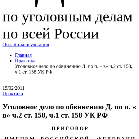
по уголовным делам
по всей России
Онлайн-консультация
Главная
Практика
Уголовное дело по обвинению Д. по п. « в» ч.2 ст. 158,
ч.1 ст. 158 УК РФ
15/02/2011
Практика
Уголовное дело по обвинению Д. по п. «
в» ч.2 ст. 158, ч.1 ст. 158 УК РФ
П Р И Г О В О Р
И М Е Н Е М Р О С С И Й С К О Й Ф Е Д Е Р А Ц И