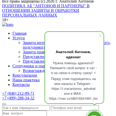
Все права защищены (с) 2026¨г. Анатолий Антонов
ПОЛИТИКА АБ "АНТОНОВ И ПАРТНЕРЫ" В
ОТНОШЕНИИ ЗАЩИТЫ И ОБРАБОТКИ
ПЕРСОНАЛЬНЫХ ДАННЫХ
18+
Главная
Услуги
Защита интересов подозреваемого (обвиняемого,
подсудимого)
Анатолий Антонов,
Защита прав свидетелей
адвокат
Представление интересов потерпевшего
Представление интересов осужденных
Нужна помощь адвоката?
Сотрудники и партнеры
Напишите свой вопрос в чат -
Вознаграждение адвоката
я на связи и отвечу сразу! ⚡
Консультация
Перед этим подпишитесь на
Наша практика
мои каналы в Telegram -
Контакты
https://t.me/antonov_advokat
или в MAX -
+7 (846) 212-99-71
+7 (499) 288-34-32
https://max.ru/id6316241691_biz