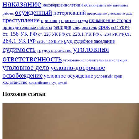
наказание
несовершеннолетний
обвиняемый
обязательные
осужденный
потерпевший
работы
прекращение уголовного дела
преступление
примирение сторон
приговор
приговор суда
срок
рецидив
принудительные работы
следователь
ст.80 УК РФ
ст.
ст. 158 УК РФ
ст. 228.1 УК РФ
ст. 228 УК РФ
ст.264 УК РФ
суд
264.1 УК РФ
судебное заседание
ст.264.1УК РФ
уголовная
судимость
трудоустройство
ответственность
уголовно-исполнительная инспекция
уголовное дело
условно-досрочное
освобождение
условное осуждение
условный срок
ходатайство
ходатайство в суд
штраф
Похожие статьи