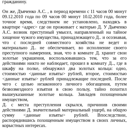
гражданину.
Он же,
Дъяченко А.С. , в период времени с 11 часов 00 минут
09.12.2010 года по 09 часов 00 минут 10.l2.2010 года, более
точное время, следствием не установлено, находясь в
квартире
<адрес> где он проживает с матерью
Д. У Дьяченко
А.С. возник преступный умысел, направленный на тайное
хищение чужого имущества, принадлежащего
Д.. и осознавая,
что с последней совместного хозяйства не ведет и
материально
Д.. не обеспечивает, во исполнение своего
преступного намерения, зная, что в комнате
Д. хранит свои
золотые украшения, воспользовавшись тем, что за его
действиями никто не наблюдает, прошел в комнату
Д.., где в
шкафу на полке, обнаружил два золотых кольца: одно,
стоимостью
<данные изъяты> рублей, второе, стоимостью
<данные изъяты> рублей принадлежащие последней. После
чего с целью незаконного личного обогащения, путем
безвозмездного изъятия в свою пользу, тайно похитил
вышеуказанные золотые кольца. Завладев похищенным
имуществом,
Д. с места преступления скрылся, причинив своими
действиями
Д. значительный материальный ущерб, на общую
сумму <данные изъяты> рублей. Впоследствии,
распорядившись похищенным имуществом в своих личных,
корыстных интересах.