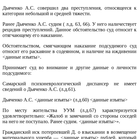
Дьяченко А.С. совершил два преступления, относящееся к
категории небольшой и средней тяжести.
Ранее Дьяченко А.С. судим ( л.д. 63, 66). У него наличествует
рецидив преступлений. Данное обстоятельство суд относит к
отягчающему его наказание.
Обстоятельством, смягчающим наказание подсудимого суд
относит его раскаяние в содеянном, и наличие на иждивении
<данные изъяты>.
Принимает суд во внимание и другие данные о личности
подсудимого:
Самарский психоневрологический диспансер не имеет
сведений о Дьяченко А.С. (л.д.61).
Дьяченко А.С.
<данные изъяты> (л.д.60) <данные изъяты>
По месту жительства УУМ (л.д.67) характеризуется
удовлетворительно: «Жалоб и замечаний со стороны соседей
на него не поступало. Ранее судим.
<данные изъяты>».
Гражданский иск потерпевшей
Д. о взыскании в возмещение
материального ущерба —
<данные изъяты> рублей, который