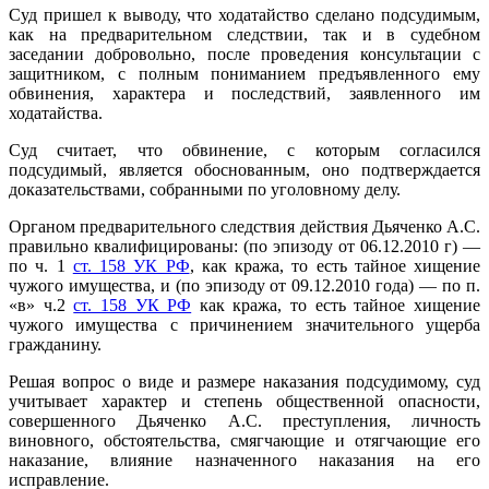
Суд пришел к выводу, что ходатайство сделано подсудимым,
как на предварительном следствии, так и в судебном
заседании добровольно, после проведения консультации с
защитником, с полным пониманием предъявленного ему
обвинения, характера и последствий, заявленного им
ходатайства.
Суд считает, что обвинение, с которым согласился
подсудимый, является обоснованным, оно подтверждается
доказательствами, собранными по уголовному делу.
Органом предварительного следствия действия Дьяченко А.С.
правильно квалифицированы: (по эпизоду от 06.12.2010 г) —
по ч. 1
ст. 158 УК РФ
, как кража, то есть тайное хищение
чужого имущества, и (по эпизоду от 09.12.2010 года) — по п.
«в» ч.2
ст. 158 УК РФ
как кража, то есть тайное хищение
чужого имущества с причинением значительного ущерба
гражданину.
Решая вопрос о виде и размере наказания подсудимому, суд
учитывает характер и степень общественной опасности,
совершенного Дьяченко А.С. преступления, личность
виновного, обстоятельства, смягчающие и отягчающие его
наказание, влияние назначенного наказания на его
исправление.