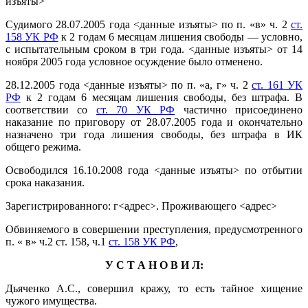
изъяты>
Судимого 28.07.2005 года
<данные изъяты> по п. «в» ч. 2
ст.
158 УК РФ
к 2 годам 6 месяцам лишения свободы — условно,
с испытательным сроком в три года. <данные изъяты> от 14
ноября 2005 года условное осуждение было отменено.
28.12.2005 года
<данные изъяты> по п. «а, г» ч. 2
ст. 161 УК
РФ
к 2 годам 6 месяцам лишения свободы, без штрафа. В
соответствии со
ст. 70 УК РФ
частично присоединено
наказание по приговору от 28.07.2005 года и окончательно
назначено три года лишения свободы, без штрафа в ИК
общего режима.
Освободился 16.10.2008 года
<данные изъяты> по отбытии
срока наказания.
Зарегистрированного: г
<адрес>. Проживающего <адрес>
Обвиняемого в совершении преступления, предусмотренного
п. « в» ч.2 ст. 158, ч.1
ст. 158 УК РФ
,
У С Т А Н О В И Л:
Дьяченко А.С., совершил кражу, то есть тайное хищение
чужого имущества.