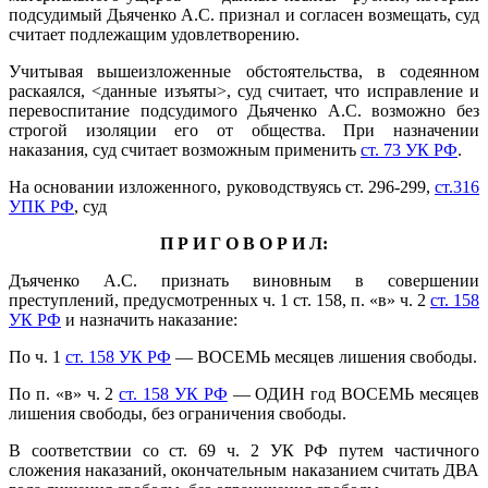
подсудимый Дьяченко А.С. признал и согласен возмещать, суд
считает подлежащим удовлетворению.
Учитывая вышеизложенные обстоятельства, в содеянном
раскаялся,
<данные изъяты>, суд считает, что исправление и
перевоспитание подсудимого Дьяченко А.С. возможно без
строгой изоляции его от общества. При назначении
наказания, суд считает возможным применить
ст. 73 УК РФ
.
На основании изложенного, руководствуясь ст. 296-299,
ст.316
УПК РФ
, суд
П Р И Г О В О Р И Л:
Дъяченко А.С. признать виновным в совершении
преступлений, предусмотренных ч. 1 ст. 158, п. «в» ч. 2
ст. 158
УК РФ
и назначить наказание:
По ч. 1
ст. 158 УК РФ
— ВОСЕМЬ месяцев лишения свободы.
По п. «в» ч. 2
ст. 158 УК РФ
— ОДИН год ВОСЕМЬ месяцев
лишения свободы, без ограничения свободы.
В соответствии со ст. 69 ч. 2 УК РФ путем частичного
сложения наказаний, окончательным наказанием считать ДВА