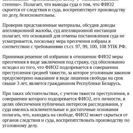
степени». Полагает, что выводы суда о том, что ФИО2
скроется от следствия и суда, воспрепятствует производству
по делу, безосновательны.
Проверив представленные материалы, обсудив доводы
апелляционной жалобы, суд апелляционной инстанции
полагает, что оснований для отмены постановления суда не
усматривается, поскольку мера пресечения избрана в
соответствии с требованиями ст.ст. 97, 99, 100, 108 УПК РФ.
Принимая решение об избрании в отношении ФИО2 меры
пресечения в виде заключения под стражу, суд обоснованно
исходил из того, что ФИО2 подозревается в совершении
преступления средней тяжести, за которое уголовным законом
предусмотрено наказание в виде лишения свободы на срок
свыше 3 лет, является гражданином Республики Беларусь.
При таких обстоятельствах, с учетом тяжести преступления, в
совершении которого подозревается ФИО2, его личности, в
целях обеспечения публичных интересов расследования, у
суда имелись исключительные и достаточные основания
полагать, что, находясь на свободе, ФИО2 может скрыться от
органов следствия и суда, воспрепятствовать производству по
уголовному делу.