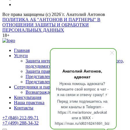
Все права защищены (с) 2026¨г. Анатолий Антонов
ПОЛИТИКА АБ "АНТОНОВ И ПАРТНЕРЫ" В
ОТНОШЕНИИ ЗАЩИТЫ И ОБРАБОТКИ
ПЕРСОНАЛЬНЫХ ДАННЫХ
18+
Главная
Услуги
Защита интересов подозреваемого (обвиняемого,
подсудимого)
Анатолий Антонов,
Защита прав свидетелей
адвокат
Представление интересов потерпевшего
Представление интересов осужденных
Нужна помощь адвоката?
Сотрудники и партнеры
Напишите свой вопрос в чат -
Вознаграждение адвоката
я на связи и отвечу сразу! ⚡
Консультация
Перед этим подпишитесь на
Наша практика
мои каналы в Telegram -
Контакты
https://t.me/antonov_advokat
или в MAX -
+7 (846) 212-99-71
+7 (499) 288-34-32
https://max.ru/id6316241691_biz