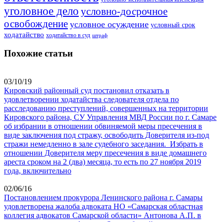
уголовное дело
условно-досрочное
освобождение
условное осуждение
условный срок
ходатайство
ходатайство в суд
штраф
Похожие статьи
03/10/19
Кировский районный суд постановил отказать в
удовлетворении ходатайства следователя отдела по
расследованию преступлений, совершенных на территории
Кировского района, СУ Управления МВД России по г. Самаре
об избрании в отношении обвиняемой меры пресечения в
виде заключения под стражу, освободить Доверителя из-под
стражи немедленно в зале судебного заседания. Избрать в
отношении Доверителя меру пресечения в виде домашнего
ареста сроком на 2 (два) месяца, то есть по 27 ноября 2019
года, включительно
02/06/16
Постановлением прокурора Ленинского района г. Самары
удовлетворена жалоба адвоката НО «Самарская областная
коллегия адвокатов Самарской области» Антонова А.П. в