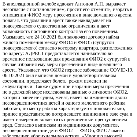
В апелляционной жалобе адвокат Антонов А.П. выражает
несогласие с постановлением, просит его отменить, избрать в
отношении ФИО2 меру пресечения в виде домашнего ареста,
полагая, что домашний арест также накладывает на
подозреваемого существенные ограничения и дает
возможность постоянного контроля за его поведением.
Указывает, что 24.10.2021 был заключен договор найма
жилого помещения между ФИО4 и ФИО5 (супругой
подозреваемого) согласно которому квартира, расположенная
по адресу: АДРЕС1 предоставляется нанимателю во
временное пользование для проживания ФИО2 с супругой в
случае избрания ему меры пресечения в виде домашнего
ареста. Указывает, что ФИО2 перенес заболевание СОVІD-19,
06.10.2021 был выписан домой в удовлетворительном
состоянии, продолжает болеть, режим изменен на
амбулаторный. Также судом при избрании меры пресечения
не в должной мере исследованы данные о личности ФИО2,
который ранее не судим, женат, имеет на иждивении двоих
несовершеннолетних детей и одного малолетнего ребенка,
работает, по месту работы характеризуется положительно,
принес представителю потерпевшего извинения в зале суда и
имеет намерения возместить причиненный преступлением
вред. Согласно выпискам из медицинских документов,
несовершеннолетние дети ФИО2 — ФИО6, ФИО7 имеют
заболевания: «бронхиальную астму», «Миопию высокой