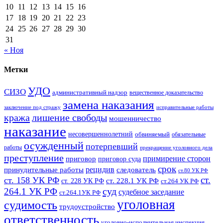
10
11
12
13
14
15
16
17
18
19
20
21
22
23
24
25
26
27
28
29
30
31
« Ноя
Метки
УДО
СИЗО
административный надзор
вещественное доказательство
замена наказания
заключение под стражу
исправительные работы
кража
лишение свободы
мошенничество
наказание
несовершеннолетний
обвиняемый
обязательные
осужденный
потерпевший
работы
прекращение уголовного дела
преступление
примирение сторон
приговор
приговор суда
срок
рецидив
принудительные работы
следователь
ст.80 УК РФ
ст.
ст. 158 УК РФ
ст. 228.1 УК РФ
ст. 228 УК РФ
ст.264 УК РФ
суд
264.1 УК РФ
судебное заседание
ст.264.1УК РФ
уголовная
судимость
трудоустройство
ответственность
уголовно-исполнительная инспекция